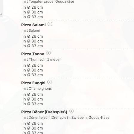
mit Tomatensauce, Goudakäse
in Ø 26 cm
in Ø 30 cm
in Ø 33 cm
Pizza Salami
i
mit Salami
in Ø 26 cm
in Ø 30 cm
in Ø 33 cm
Pizza Tonno
i
mit Thunfisch, Zwiebeln
in Ø 26 cm
in Ø 30 cm
in Ø 33 cm
Pizza Funghi
i
mit Champignons
in Ø 26 cm
in Ø 30 cm
in Ø 33 cm
Pizza Döner (Drehspieß)
i
mit Dönerfleisch (Drehspieß), Zwiebeln, Gouda-Käse
in Ø 26 cm
in Ø 30 cm
in Ø 33 cm